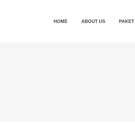
HOME
ABOUT US
PAKET
Paket Wisata Medan & Danau Toba
TOUR MEDAN