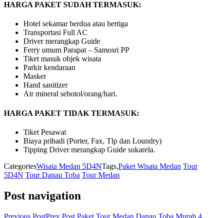
HARGA PAKET SUDAH TERMASUK:
Hotel sekamar berdua atau bertiga
Transportasi Full AC
Driver merangkap Guide
Ferry umum Parapat – Samosri PP
Tiket masuk objek wisata
Parkir kendaraan
Masker
Hand sanitizer
Air mineral sebotol/orang/hari.
HARGA PAKET TIDAK TERMASUK:
Tiket Pesawat
Biaya pribadi (Porter, Fax, Tlp dan Loundry)
Tipping Driver merangkap Guide sukarela.
Categories
Wisata Medan 5D4N
Tags,
Paket Wisata Medan
Tour
5D4N
Tour Danau Toba
Tour Medan
Post navigation
Previous Post
Prev Post
Paket Tour Medan Danau Toba Murah 4