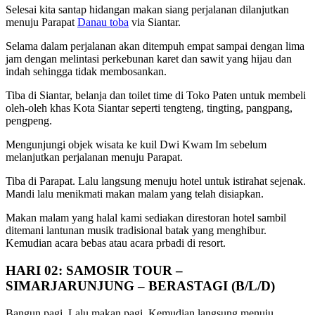
Selesai kita santap hidangan makan siang perjalanan dilanjutkan
menuju Parapat
Danau toba
via Siantar.
Selama dalam perjalanan akan ditempuh empat sampai dengan lima
jam dengan melintasi perkebunan karet dan sawit yang hijau dan
indah sehingga tidak membosankan.
Tiba di Siantar, belanja dan toilet time di Toko Paten untuk membeli
oleh-oleh khas Kota Siantar seperti tengteng, tingting, pangpang,
pengpeng.
Mengunjungi objek wisata ke kuil Dwi Kwam Im sebelum
melanjutkan perjalanan menuju Parapat.
Tiba di Parapat. Lalu langsung menuju hotel untuk istirahat sejenak.
Mandi lalu menikmati makan malam yang telah disiapkan.
Makan malam yang halal kami sediakan direstoran hotel sambil
ditemani lantunan musik tradisional batak yang menghibur.
Kemudian acara bebas atau acara prbadi di resort.
HARI 02: SAMOSIR TOUR –
SIMARJARUNJUNG – BERASTAGI (B/L/D)
Bangun pagi. Lalu makan pagi. Kemudian langsung menuju