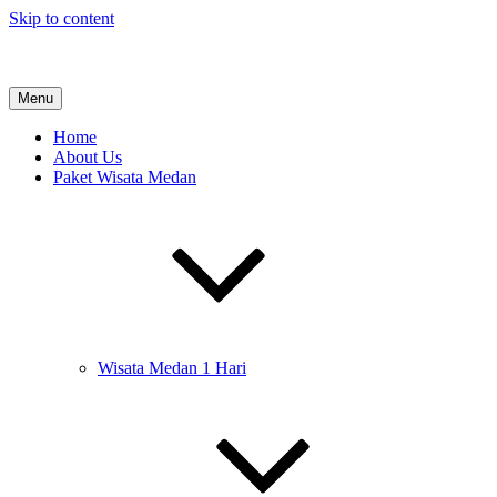
Skip to content
Tour Medan
Menu
Paket Wisata Medan & Danau Toba
Home
About Us
Paket Wisata Medan
Wisata Medan 1 Hari