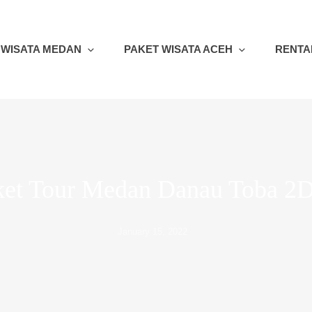
 WISATA MEDAN
PAKET WISATA ACEH
RENTA
ket Tour Medan Danau Toba 2
January 15, 2022