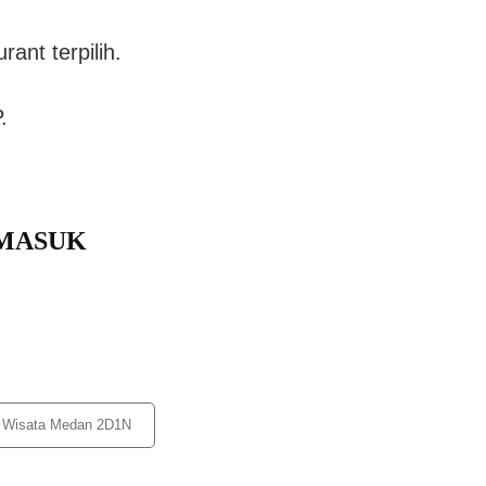
ant terpilih.
.
RMASUK
Wisata Medan 2D1N