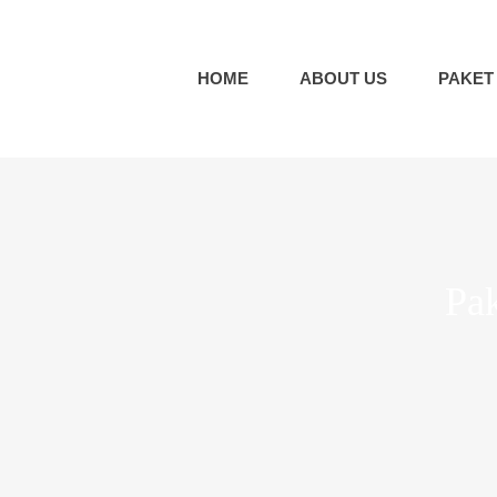
HOME
ABOUT US
PAKET
Paket Wisata Medan & Danau Toba
TOUR MEDAN
Pa