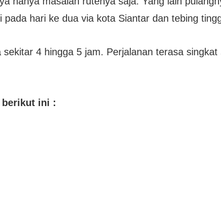
nya hanya masalah rutenya saja. Yang lain pulangn
pada hari ke dua via kota Siantar dan tebing tingg
a
sekitar 4 hingga 5 jam. Perjalanan terasa singkat
berikut ini :