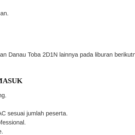
an.
n Danau Toba 2D1N lainnya pada liburan berikut
MASUK
ng.
AC sesuai jumlah peserta.
fessional.
e.