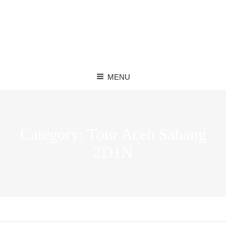
MENU
Category:
Tour Aceh Sabang
2D1N