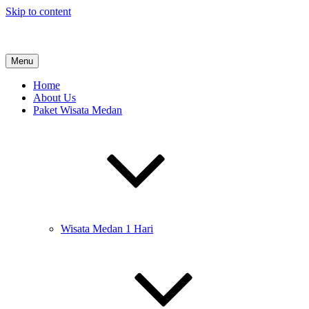
Skip to content
Tour Medan
Menu
Paket Wisata Medan & Danau Toba
Home
About Us
Paket Wisata Medan
Wisata Medan 1 Hari